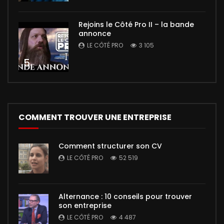
Rejoins le Côté Pro II – la bande
annonce
LE CÔTÉ PRO
3 105
5
COMMENT TROUVER UNE ENTREPRISE
Comment structurer son CV
LE CÔTÉ PRO
52 519
Alternance : 10 conseils pour trouver
son entreprise
LE CÔTÉ PRO
4 487