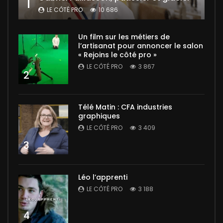
1
LE CÔTÉ PRO
10 686
Un film sur les métiers de
l’artisanat pour annoncer le salon
« Rejoins le côté pro »
LE CÔTÉ PRO
3 867
2
Télé Matin : CFA industries
graphiques
LE CÔTÉ PRO
3 409
3
Léo l’apprenti
LE CÔTÉ PRO
3 188
4