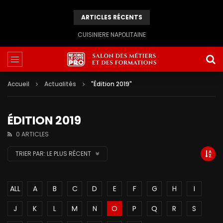
ARTICLES RÉCENTS
CUISINIERE NAPOLITAINE
Accueil
Actualités
"Édition 2019"
ÉDITION 2019
0 ARTICLES
TRIER PAR:
LE PLUS RÉCENT
ALL
A
B
C
D
E
F
G
H
I
J
K
L
M
N
O
P
Q
R
S