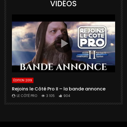
VIDÉOS
ÉDITION 2019
É
Rejoins le Côté Pro II – la bande annonce
U
a
LE CÔTÉ PRO
3 105
904