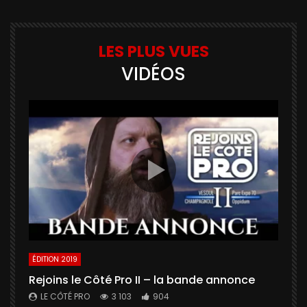
LES PLUS VUES
VIDÉOS
ÉDITION 2019
É
Rejoins le Côté Pro II – la bande annonce
U
a
LE CÔTÉ PRO
3 103
904