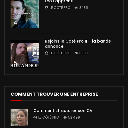
Léo l’apprenti
LE CÔTÉ PRO
3 185
4
Rejoins le Côté Pro II – la bande
annonce
LE CÔTÉ PRO
3 103
5
COMMENT TROUVER UNE ENTREPRISE
Comment structurer son CV
LE CÔTÉ PRO
52 499