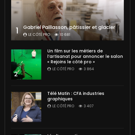
Gabriel Paillasson, pâtissier et glacier
1
LE CÔTÉ PRO
10 681
Un film sur les métiers de
l’artisanat pour annoncer le salon
« Rejoins le côté pro »
LE CÔTÉ PRO
3 864
2
Télé Matin : CFA industries
graphiques
LE CÔTÉ PRO
3 407
3