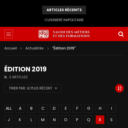
ARTICLES RÉCENTS
CUISINIERE NAPOLITAINE
Accueil
Actualités
"Édition 2019"
ÉDITION 2019
3 ARTICLES
TRIER PAR:
LE PLUS RÉCENT
ALL
A
B
C
D
E
F
G
H
I
J
K
L
M
N
O
P
Q
R
S