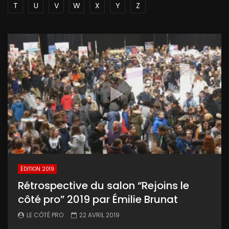
T
U
V
W
X
Y
Z
ÉDITION 2019
Rétrospective du salon “Rejoins le
côté pro” 2019 par Émilie Brunat
LE CÔTÉ PRO
22 AVRIL 2019