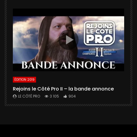
ÉDITION 2019
É
Rejoins le Côté Pro II – la bande annonce
U
a
LE CÔTÉ PRO
3 105
904