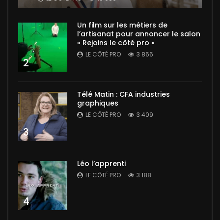
Un film sur les métiers de
l’artisanat pour annoncer le salon
« Rejoins le côté pro »
LE CÔTÉ PRO
3 866
2
Télé Matin : CFA industries
graphiques
LE CÔTÉ PRO
3 409
3
Léo l’apprenti
LE CÔTÉ PRO
3 188
4