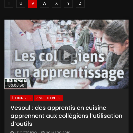
T
U
V
W
X
Y
Z
00:00:50
ÉDITION 2019
REVUE DE PRESSE
Vesoul : des apprentis en cuisine
apprennent aux collégiens l’utilisation
d’outils
LE CÔTÉ PRO
20 MARS 2019