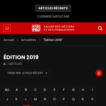
ARTICLES RÉCENTS
CUISINIERE NAPOLITAINE
Accueil
Actualités
"Édition 2019"
ÉDITION 2019
1 ARTICLES
TRIER PAR:
LE PLUS RÉCENT
ALL
A
B
C
D
E
F
G
H
I
J
K
L
M
N
O
P
Q
R
S