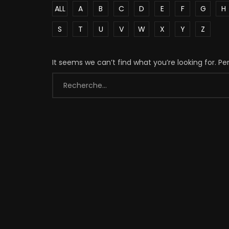
ALL
A
B
C
D
E
F
G
H
S
T
U
V
W
X
Y
Z
It seems we can’t find what you’re looking for. P