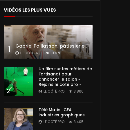
VIDÉOS LES PLUS VUES
Gabriel Paillasson, pâtissier et glacier
1
LE CÔTÉ PRO
10 678
Un film sur les métiers de
l’artisanat pour
annoncer le salon «
Rejoins le côté pro »
2
LE CÔTÉ PRO
3 860
Télé Matin : CFA
industries graphiques
LE CÔTÉ PRO
3 405