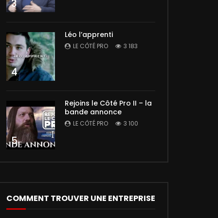
3
Léo l’apprenti
LE CÔTÉ PRO
3 183
4
Rejoins le Côté Pro II – la
bande annonce
LE CÔTÉ PRO
3 100
5
COMMENT TROUVER UNE ENTREPRISE