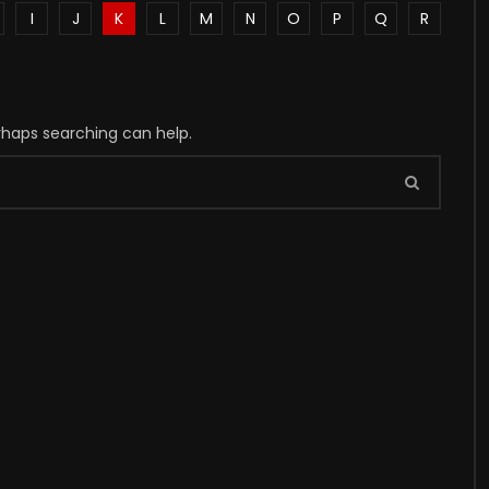
I
J
K
L
M
N
O
P
Q
R
erhaps searching can help.