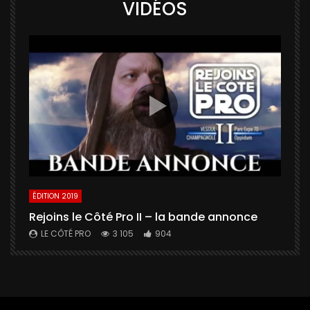
VIDÉOS
ÉDITION 2019
É
Rejoins le Côté Pro II – la bande annonce
U
a
LE CÔTÉ PRO
3 105
904