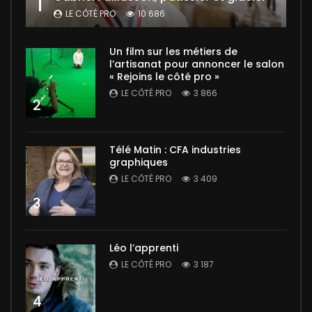
1
LE CÔTÉ PRO
10 686
Un film sur les métiers de
l’artisanat pour annoncer le salon
« Rejoins le côté pro »
LE CÔTÉ PRO
3 866
2
Télé Matin : CFA industries
graphiques
LE CÔTÉ PRO
3 409
3
Léo l’apprenti
LE CÔTÉ PRO
3 187
4