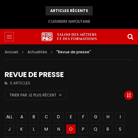
ARTICLES RÉCENTS
CUISINIERE NAPOLITAINE
Accueil
Actualités
"Revue de presse"
REVUE DE PRESSE
0 ARTICLES
TRIER PAR:
LE PLUS RÉCENT
ALL
A
B
C
D
E
F
G
H
I
J
K
L
M
N
O
P
Q
R
S