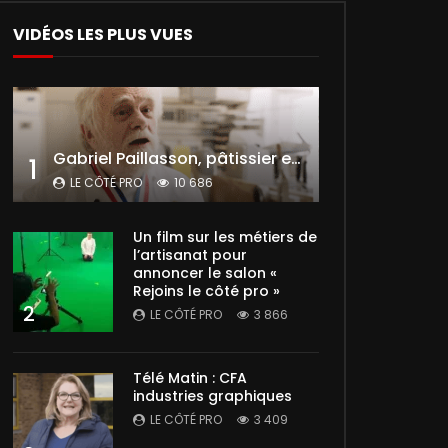
VIDÉOS LES PLUS VUES
Gabriel Paillasson, pâtissier et glacier
1
LE CÔTÉ PRO
10 686
Un film sur les métiers de
l’artisanat pour
annoncer le salon «
Rejoins le côté pro »
2
LE CÔTÉ PRO
3 866
Télé Matin : CFA
industries graphiques
LE CÔTÉ PRO
3 409