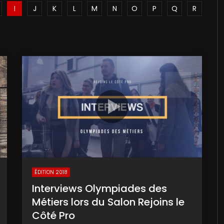
I
J
K
L
M
N
O
P
Q
R
ÉDITION 2018
Interviews Olympiades des
Métiers lors du Salon Rejoins le
Côté Pro