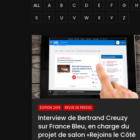
ALL
A
B
C
D
E
F
G
H
S
T
U
V
W
X
Y
Z
ÉDITION 2019
REVUE DE PRESSE
Interview de Bertrand Creuzy
sur France Bleu, en charge du
projet de salon «Rejoins le Côté