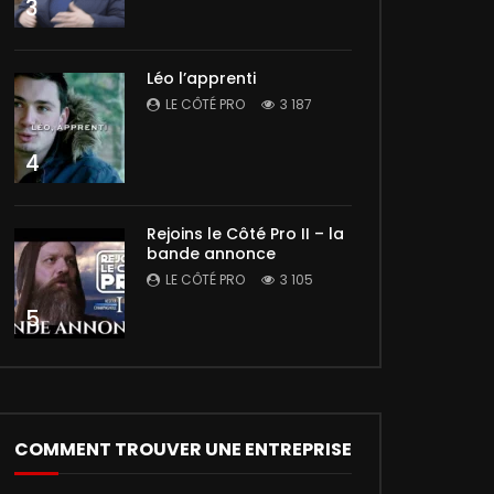
3
Léo l’apprenti
LE CÔTÉ PRO
3 187
4
Rejoins le Côté Pro II – la
bande annonce
LE CÔTÉ PRO
3 105
5
COMMENT TROUVER UNE ENTREPRISE