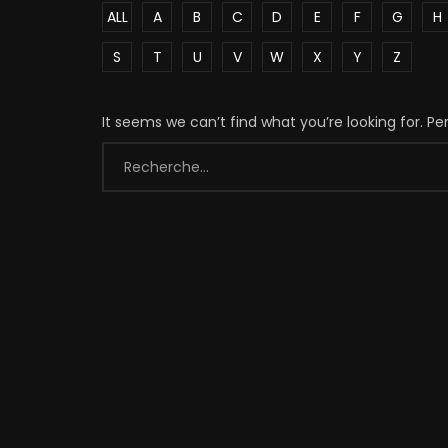
ALL
A
B
C
D
E
F
G
H
S
T
U
V
W
X
Y
Z
It seems we can’t find what you’re looking for. P