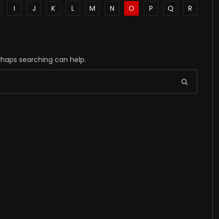
I
J
K
L
M
N
O
P
Q
R
erhaps searching can help.