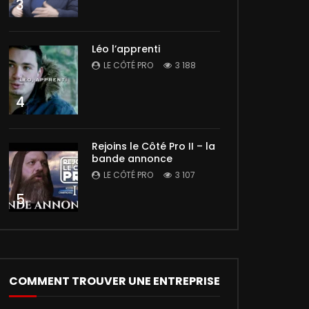
3
Léo l’apprenti
LE CÔTÉ PRO
3 188
4
Rejoins le Côté Pro II – la
bande annonce
LE CÔTÉ PRO
3 107
5
COMMENT TROUVER UNE ENTREPRISE