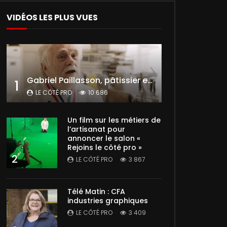
VIDÉOS LES PLUS VUES
Gabriel Paillasson, pâtissier et glacier
1
LE CÔTÉ PRO
10 686
Un film sur les métiers de
l’artisanat pour
annoncer le salon «
Rejoins le côté pro »
2
LE CÔTÉ PRO
3 867
Télé Matin : CFA
industries graphiques
LE CÔTÉ PRO
3 409