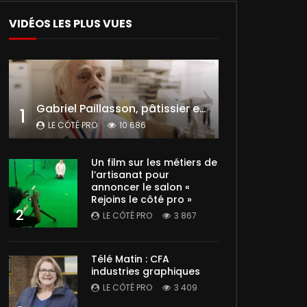
VIDÉOS LES PLUS VUES
Gabriel Paillasson, pâtissier et glacier
1
LE CÔTÉ PRO
10 686
Un film sur les métiers de
l’artisanat pour
annoncer le salon «
Rejoins le côté pro »
2
LE CÔTÉ PRO
3 867
Télé Matin : CFA
industries graphiques
LE CÔTÉ PRO
3 409