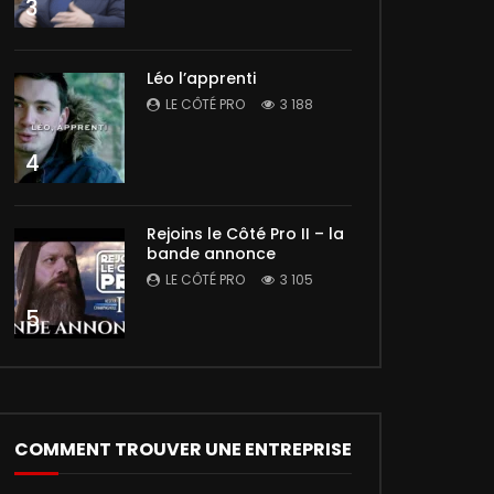
3
Léo l’apprenti
LE CÔTÉ PRO
3 188
4
Rejoins le Côté Pro II – la
bande annonce
LE CÔTÉ PRO
3 105
5
COMMENT TROUVER UNE ENTREPRISE