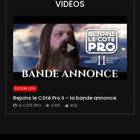
VIDÉOS
ÉDITION 2019
É
Rejoins le Côté Pro II – la bande annonce
U
a
LE CÔTÉ PRO
3 105
904