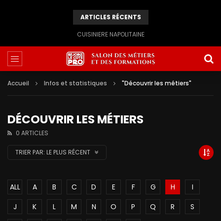
ARTICLES RÉCENTS
CUISINIERE NAPOLITAINE
Accueil
Infos et statistiques
"Découvrir les métiers"
DÉCOUVRIR LES MÉTIERS
0 ARTICLES
TRIER PAR:
LE PLUS RÉCENT
ALL
A
B
C
D
E
F
G
H
I
J
K
L
M
N
O
P
Q
R
S