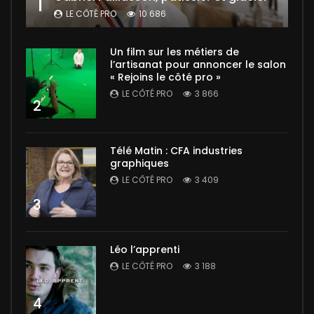
1
LE CÔTÉ PRO
10 686
Un film sur les métiers de
l’artisanat pour annoncer le salon
« Rejoins le côté pro »
LE CÔTÉ PRO
3 866
2
Télé Matin : CFA industries
graphiques
LE CÔTÉ PRO
3 409
3
Léo l’apprenti
LE CÔTÉ PRO
3 188
4