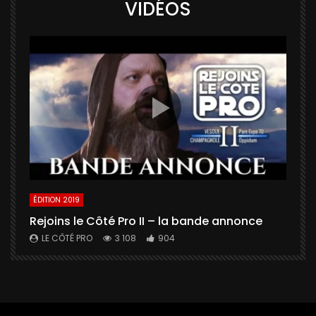
VIDÉOS
ÉDITION 2019
É
Rejoins le Côté Pro II – la bande annonce
U
a
LE CÔTÉ PRO
3 108
904