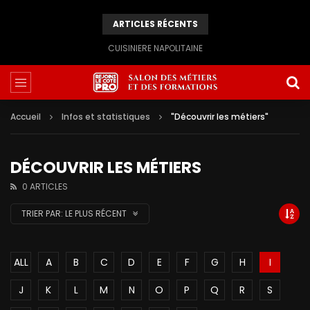
ARTICLES RÉCENTS
CUISINIERE NAPOLITAINE
Accueil
Infos et statistiques
"Découvrir les métiers"
DÉCOUVRIR LES MÉTIERS
0 ARTICLES
TRIER PAR:
LE PLUS RÉCENT
ALL
A
B
C
D
E
F
G
H
I
J
K
L
M
N
O
P
Q
R
S