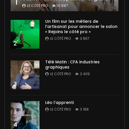
1
LE CÔTÉ PRO
10 687
Un film sur les métiers de
l’artisanat pour annoncer le salon
« Rejoins le côté pro »
LE CÔTÉ PRO
3 867
2
Télé Matin : CFA industries
graphiques
LE CÔTÉ PRO
3 409
3
Léo l’apprenti
LE CÔTÉ PRO
3 188
4