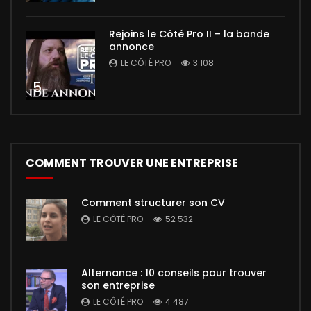
Rejoins le Côté Pro II – la bande
annonce
LE CÔTÉ PRO
3 108
5
COMMENT TROUVER UNE ENTREPRISE
Comment structurer son CV
LE CÔTÉ PRO
52 532
Alternance : 10 conseils pour trouver
son entreprise
LE CÔTÉ PRO
4 487