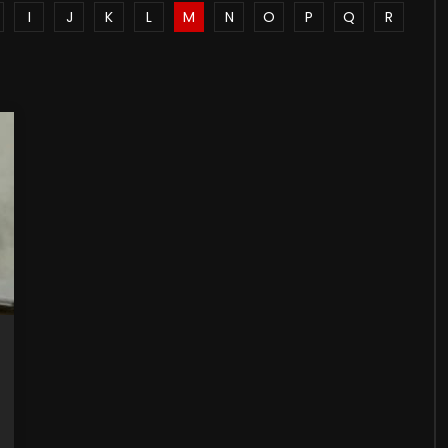
I
J
K
L
M
N
O
P
Q
R