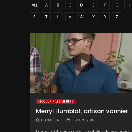
ALL
A
B
C
D
E
F
G
H
S
T
U
V
W
X
Y
Z
DÉCOUVRIR LES MÉTIERS
Merryl Humblot, artisan vannier
LE CÔTÉ PRO
13 MARS 2019
Merryl a 34 ans, a créé un atelier de vannerie