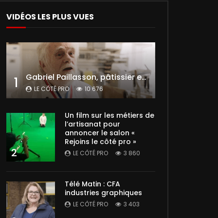
VIDÉOS LES PLUS VUES
Gabriel Paillasson, pâtissier et glacier
1
LE CÔTÉ PRO
10 676
Un film sur les métiers de
l’artisanat pour
annoncer le salon «
Rejoins le côté pro »
2
LE CÔTÉ PRO
3 860
Télé Matin : CFA
industries graphiques
LE CÔTÉ PRO
3 403