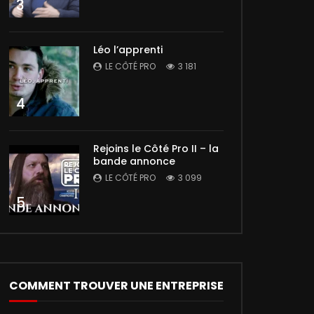
3
Léo l’apprenti
LE CÔTÉ PRO
3 181
4
Rejoins le Côté Pro II – la
bande annonce
LE CÔTÉ PRO
3 099
5
COMMENT TROUVER UNE ENTREPRISE