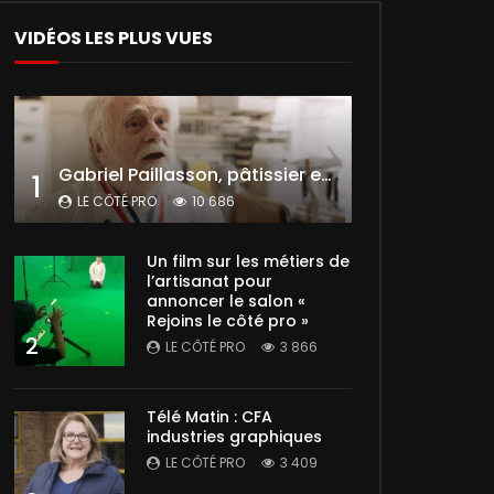
VIDÉOS LES PLUS VUES
Gabriel Paillasson, pâtissier et glacier
1
LE CÔTÉ PRO
10 686
Un film sur les métiers de
l’artisanat pour
annoncer le salon «
Rejoins le côté pro »
2
LE CÔTÉ PRO
3 866
Télé Matin : CFA
industries graphiques
LE CÔTÉ PRO
3 409