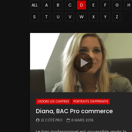
ALL
A
B
C
D
E
F
G
H
S
T
U
V
W
X
Y
Z
J'ADORE LES CHIFFRES
PORTRAITS D'APPRENTIS
Diana, BAC Pro commerce
LE CÔTÉ PRO
6 MARS 2019
Le bac professionnel est accessible après la