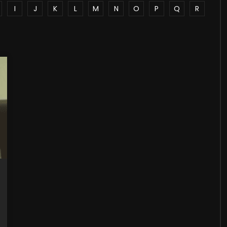
I
J
K
L
M
N
O
P
Q
R