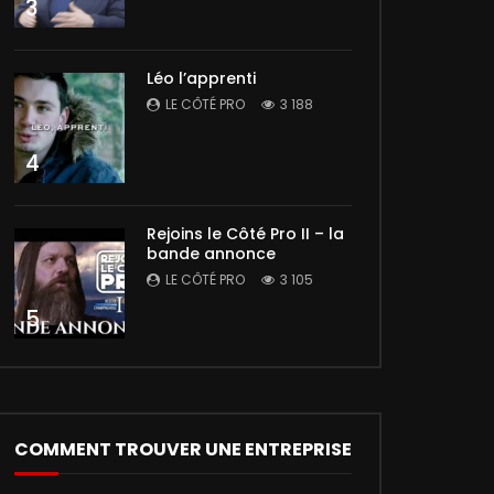
3
Léo l’apprenti
LE CÔTÉ PRO
3 188
4
Rejoins le Côté Pro II – la
bande annonce
LE CÔTÉ PRO
3 105
5
COMMENT TROUVER UNE ENTREPRISE