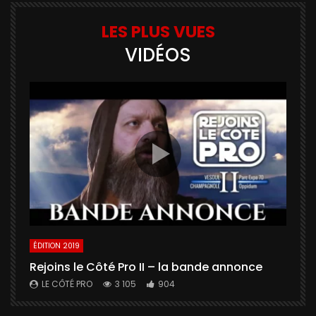
LES PLUS VUES
VIDÉOS
ÉDITION 2019
É
Rejoins le Côté Pro II – la bande annonce
U
a
LE CÔTÉ PRO
3 105
904