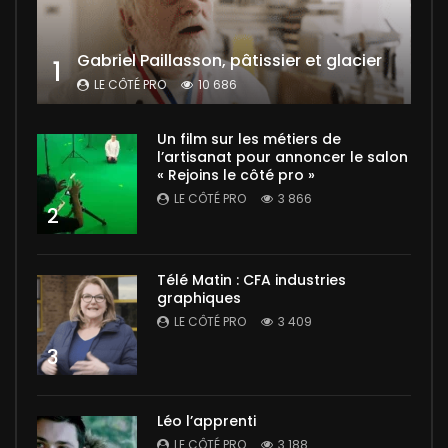
Gabriel Paillasson, pâtissier et glacier
1
LE CÔTÉ PRO
10 686
Un film sur les métiers de
l’artisanat pour annoncer le salon
« Rejoins le côté pro »
LE CÔTÉ PRO
3 866
2
Télé Matin : CFA industries
graphiques
LE CÔTÉ PRO
3 409
3
Léo l’apprenti
LE CÔTÉ PRO
3 188