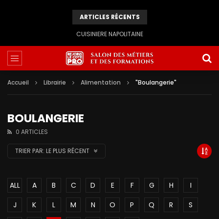
ARTICLES RÉCENTS
CUISINIERE NAPOLITAINE
Accueil
Librairie
Alimentation
"Boulangerie"
BOULANGERIE
0 ARTICLES
TRIER PAR:
LE PLUS RÉCENT
ALL
A
B
C
D
E
F
G
H
I
J
K
L
M
N
O
P
Q
R
S