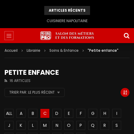
ARTICLES RÉCENTS
CUISINIERE NAPOLITAINE
Accueil
Librairie
Soins & Enfance
"Petite enfance"
PETITE ENFANCE
16 ARTICLES
TRIER PAR:
LE PLUS RÉCENT
ALL
A
B
C
D
E
F
G
H
I
J
K
L
M
N
O
P
Q
R
S