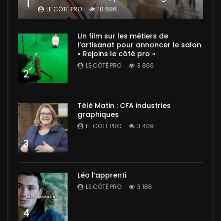
1
LE CÔTÉ PRO
10 686
Un film sur les métiers de
l’artisanat pour annoncer le salon
« Rejoins le côté pro »
LE CÔTÉ PRO
3 866
2
Télé Matin : CFA industries
graphiques
LE CÔTÉ PRO
3 409
3
Léo l’apprenti
LE CÔTÉ PRO
3 188
4