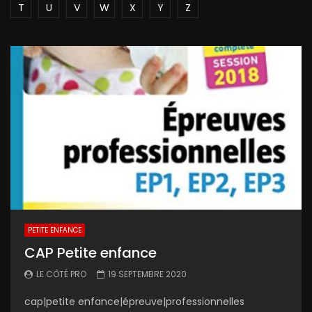
T
U
V
W
X
Y
Z
PETITE ENFANCE
CAP Petite enfance
LE CÔTÉ PRO
19 SEPTEMBRE 2020
cap|petite enfance|épreuve|professionnelles