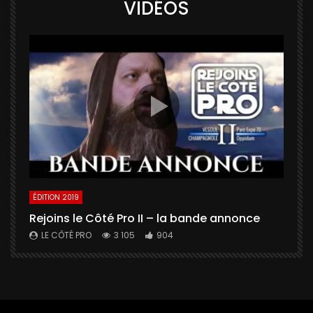
VIDÉOS
ÉDITION 2019
É
Rejoins le Côté Pro II – la bande annonce
U
a
LE CÔTÉ PRO
3 105
904