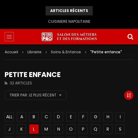
ARTICLES RÉCENTS
CUISINIERE NAPOLITAINE
Accueil
Librairie
Soins & Enfance
"Petite enfance"
PETITE ENFANCE
32 ARTICLES
TRIER PAR:
LE PLUS RÉCENT
ALL
A
B
C
D
E
F
G
H
I
J
K
L
M
N
O
P
Q
R
S