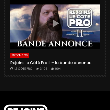
ÉDITION 2019
É
Rejoins le Côté Pro II – la bande annonce
U
a
LE CÔTÉ PRO
3 106
904