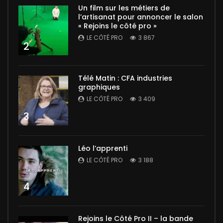
Un film sur les métiers de
l’artisanat pour annoncer le salon
« Rejoins le côté pro »
LE CÔTÉ PRO
3 867
2
Télé Matin : CFA industries
graphiques
LE CÔTÉ PRO
3 409
3
Léo l’apprenti
LE CÔTÉ PRO
3 188
4
Rejoins le Côté Pro II – la bande