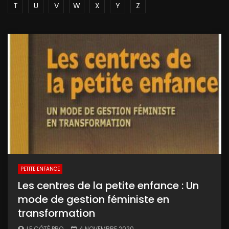
T
U
V
W
X
Y
Z
PETITE ENFANCE
Les centres de la petite enfance : Un
mode de gestion féministe en
transformation
LE CÔTÉ PRO
4 NOVEMBRE 2020