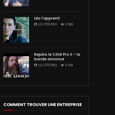
3
Léo l’apprenti
LE CÔTÉ PRO
3 189
4
Rejoins le Côté Pro II – la
bande annonce
LE CÔTÉ PRO
3 109
5
COMMENT TROUVER UNE ENTREPRISE