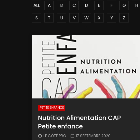
ALL
A
B
C
D
E
F
G
H
S
T
U
V
W
X
Y
Z
PETITE ENFANCE
Nutrition Alimentation CAP
Petite enfance
LE CÔTÉ PRO
17 SEPTEMBRE 2020