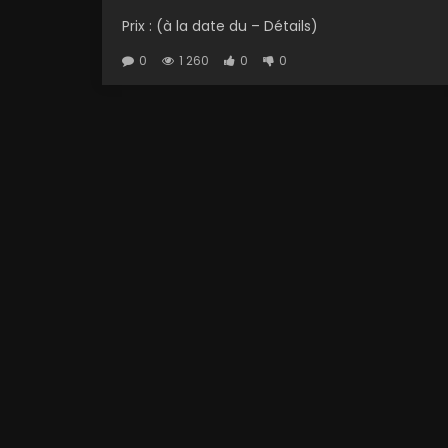
Prix : (à la date du – Détails)
0
1 260
0
0