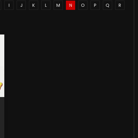
I
J
K
L
M
N
O
P
Q
R