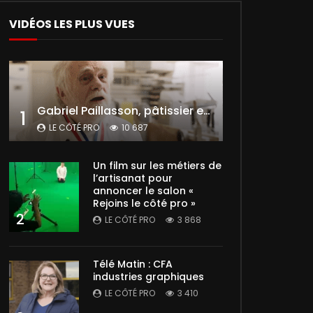
VIDÉOS LES PLUS VUES
Gabriel Paillasson, pâtissier et glacier
1
LE CÔTÉ PRO
10 687
Un film sur les métiers de
l’artisanat pour
annoncer le salon «
Rejoins le côté pro »
2
LE CÔTÉ PRO
3 868
Télé Matin : CFA
industries graphiques
LE CÔTÉ PRO
3 410