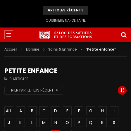
ARTICLES RÉCENTS
CUISINIERE NAPOLITAINE
Accueil
Librairie
Soins & Enfance
"Petite enfance"
PETITE ENFANCE
0 ARTICLES
TRIER PAR:
LE PLUS RÉCENT
ALL
A
B
C
D
E
F
G
H
I
J
K
L
M
N
O
P
Q
R
S