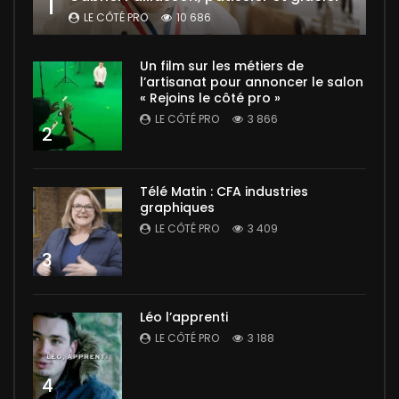
1
LE CÔTÉ PRO
10 686
Un film sur les métiers de
l’artisanat pour annoncer le salon
« Rejoins le côté pro »
LE CÔTÉ PRO
3 866
2
Télé Matin : CFA industries
graphiques
LE CÔTÉ PRO
3 409
3
Léo l’apprenti
LE CÔTÉ PRO
3 188
4