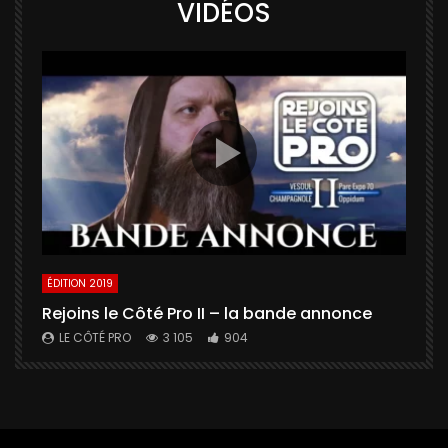
VIDÉOS
ÉDITION 2019
É
Rejoins le Côté Pro II – la bande annonce
U
a
LE CÔTÉ PRO
3 105
904