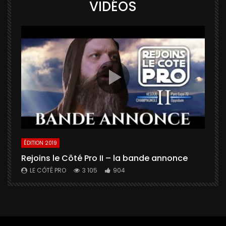
VIDÉOS
ÉDITION 2019
É
Rejoins le Côté Pro II – la bande annonce
U
a
LE CÔTÉ PRO
3 105
904