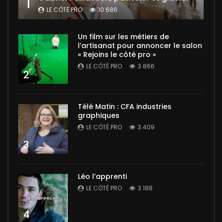
1
LE CÔTÉ PRO
10 686
Un film sur les métiers de
l’artisanat pour annoncer le salon
« Rejoins le côté pro »
LE CÔTÉ PRO
3 866
2
Télé Matin : CFA industries
graphiques
LE CÔTÉ PRO
3 409
3
Léo l’apprenti
LE CÔTÉ PRO
3 188
4