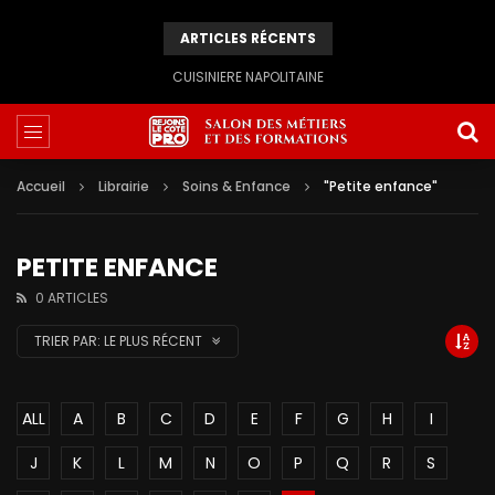
ARTICLES RÉCENTS
CUISINIERE NAPOLITAINE
Accueil
Librairie
Soins & Enfance
"Petite enfance"
PETITE ENFANCE
0 ARTICLES
TRIER PAR:
LE PLUS RÉCENT
ALL
A
B
C
D
E
F
G
H
I
J
K
L
M
N
O
P
Q
R
S