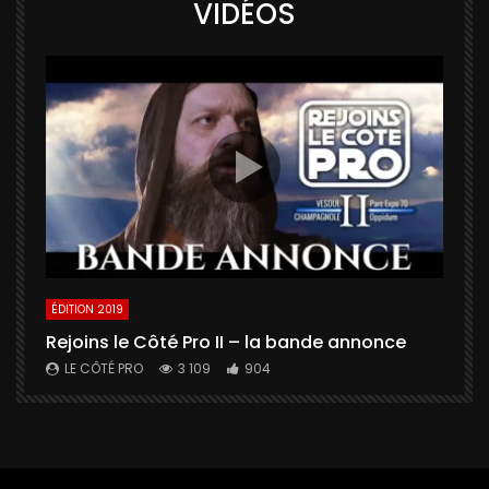
VIDÉOS
ÉDITION 2019
É
Rejoins le Côté Pro II – la bande annonce
U
a
LE CÔTÉ PRO
3 109
904