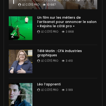
1
LE CÔTÉ PRO
10 687
Un film sur les métiers de
l’artisanat pour annoncer le salon
« Rejoins le côté pro »
LE CÔTÉ PRO
3 868
2
Télé Matin : CFA industries
graphiques
LE CÔTÉ PRO
3 410
3
Léo l’apprenti
LE CÔTÉ PRO
3 189
4