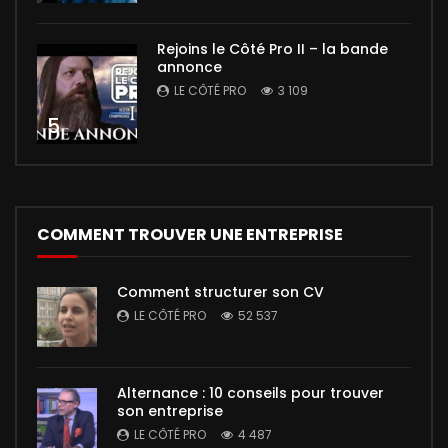
Rejoins le Côté Pro II – la bande
annonce
LE CÔTÉ PRO
3 109
5
COMMENT TROUVER UNE ENTREPRISE
Comment structurer son CV
LE CÔTÉ PRO
52 537
Alternance : 10 conseils pour trouver
son entreprise
LE CÔTÉ PRO
4 487