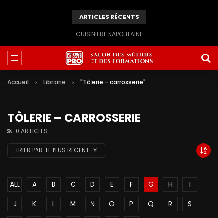
ARTICLES RÉCENTS
CUISINIERE NAPOLITAINE
Accueil
Librairie
"Tôlerie – carrosserie"
TÔLERIE – CARROSSERIE
0 ARTICLES
TRIER PAR:
LE PLUS RÉCENT
ALL
A
B
C
D
E
F
G
H
I
J
K
L
M
N
O
P
Q
R
S