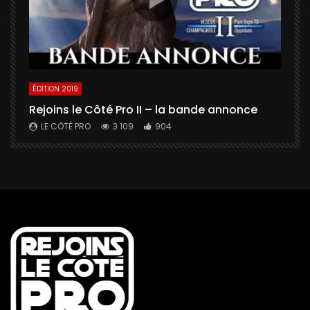
ÉDITION 2019
É
Rejoins le Côté Pro II – la bande annonce
U
a
LE CÔTÉ PRO
3 109
904