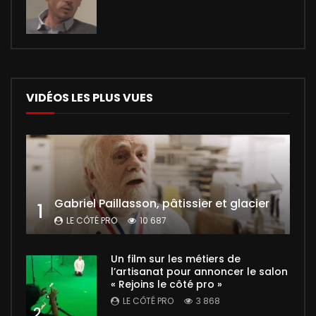
VIDÉOS LES PLUS VUES
Gabriel Paillasson, pâtissier et glacier
1
LE CÔTÉ PRO
10 687
Un film sur les métiers de
l’artisanat pour annoncer le salon
« Rejoins le côté pro »
LE CÔTÉ PRO
3 868
2