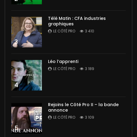
Télé Matin : CFA industries
graphiques
LE CÔTÉ PRO
3 410
3
Léo l’apprenti
LE CÔTÉ PRO
3 189
4
Rejoins le Côté Pro II – la bande
annonce
LE CÔTÉ PRO
3 109
5