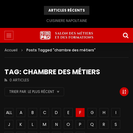
ARTICLES RÉCENTS
CUISINIERE NAPOLITAINE
Accueil
Posts Tagged "chambre des métiers"
TAG: CHAMBRE DES MÉTIERS
0 ARTICLES
TRIER PAR:
LE PLUS RÉCENT
ALL
A
B
C
D
E
F
G
H
I
J
K
L
M
N
O
P
Q
R
S