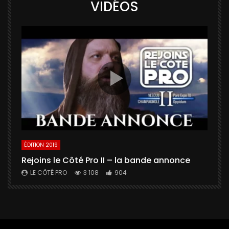
VIDÉOS
ÉDITION 2019
É
Rejoins le Côté Pro II – la bande annonce
U
a
LE CÔTÉ PRO
3 108
904