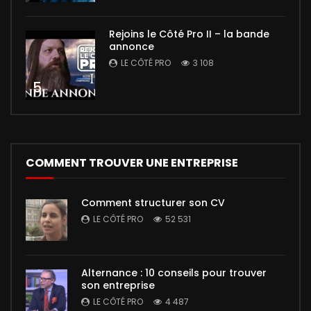
Rejoins le Côté Pro II – la bande
annonce
LE CÔTÉ PRO
3 108
5
COMMENT TROUVER UNE ENTREPRISE
Comment structurer son CV
LE CÔTÉ PRO
52 531
Alternance : 10 conseils pour trouver
son entreprise
LE CÔTÉ PRO
4 487