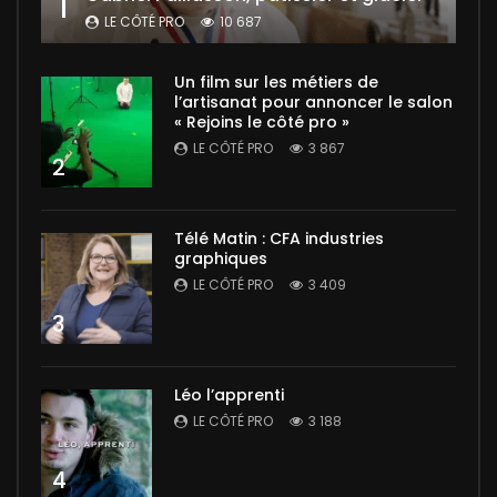
1
LE CÔTÉ PRO
10 687
Un film sur les métiers de
l’artisanat pour annoncer le salon
« Rejoins le côté pro »
LE CÔTÉ PRO
3 867
2
Télé Matin : CFA industries
graphiques
LE CÔTÉ PRO
3 409
3
Léo l’apprenti
LE CÔTÉ PRO
3 188
4