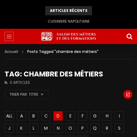
ARTICLES RÉCENTS
CUISINIERE NAPOLITAINE
Accueil
Posts Tagged "chambre des métiers"
TAG: CHAMBRE DES MÉTIERS
0 ARTICLES
TRIER PAR:
TITRE
ALL
A
B
C
D
E
F
G
H
I
J
K
L
M
N
O
P
Q
R
S