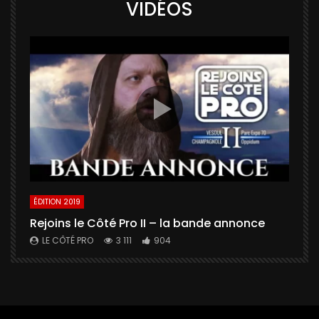
VIDÉOS
ÉDITION 2019
É
Rejoins le Côté Pro II – la bande annonce
U
a
LE CÔTÉ PRO
3 111
904