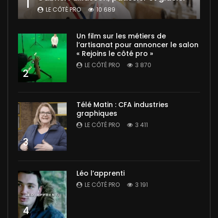
1
LE CÔTÉ PRO
10 689
Un film sur les métiers de
l’artisanat pour annoncer le salon
« Rejoins le côté pro »
LE CÔTÉ PRO
3 870
2
Télé Matin : CFA industries
graphiques
LE CÔTÉ PRO
3 411
3
Léo l’apprenti
LE CÔTÉ PRO
3 191
4