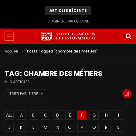
ARTICLES RÉCENTS
CUISINIERE NAPOLITAINE
Accueil
Posts Tagged "chambre des métiers"
TAG: CHAMBRE DES MÉTIERS
0 ARTICLES
TRIER PAR:
TITRE
ALL
A
B
C
D
E
F
G
H
I
J
K
L
M
N
O
P
Q
R
S