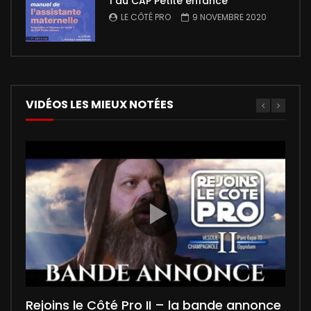
1 du CAP Petite enfance
LE CÔTÉ PRO
9 NOVEMBRE 2020
VIDÉOS LES MIEUX NOTÉES
00:02:27
5
5
01:35
Rejoins le Côté Pro II – la bande annonce
Naomi, apprentie saucière
“Rejoins le Côté PRO 2”, le film !
Léo l’apprenti
Rétrospective du salon “Rejoins le côté