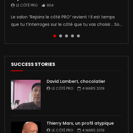
pro” 2019 par Émilie Brunat
LE CÔTÉ PRO
LE CÔTÉ PRO
LE CÔTÉ PRO
LE CÔTÉ PRO
904
436
5
1
LE CÔTÉ PRO
1
Le salon “Rejoins le côté PRO” revient ! Il est temps
Donec condimentum vehicula lacus, ac pharetra
🎥Le grand film qui a accueilli les plus de 4000
Léo l’apprenti Ce film présente le parcours de Léo qui
Pour sa deuxième édition, le salon “Rejoins le Côté
que tu t’interroges sur le côté que tu vas choisir… So...
metus porta eget. Morbi ac euismod tellus. Vivamus
visiteurs du salon est enfin visible en ligne ! Projeté
a choisi de suivre une formation au CFA de Vesoul.
Pro” a de nouveau rencontré un grand succès !
at euismod odio. Mauris nec cras am...
sur écran géant à l’en...
Les parents de Léo,...
Découvrez maintenant l...
SUCCESS STORIES
David Lambert, chocolatier
LE CÔTÉ PRO
4 MARS 2019
Thierry Marx, un profil atypique
LE CÔTÉ PRO
4 MARS 2019