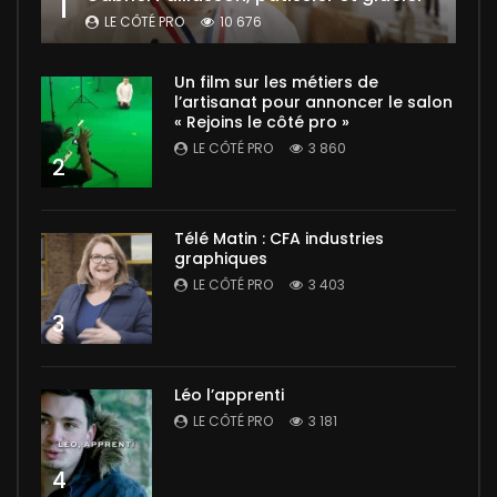
1
LE CÔTÉ PRO
10 676
Un film sur les métiers de
l’artisanat pour annoncer le salon
« Rejoins le côté pro »
LE CÔTÉ PRO
3 860
2
Télé Matin : CFA industries
graphiques
LE CÔTÉ PRO
3 403
3
Léo l’apprenti
LE CÔTÉ PRO
3 181
4