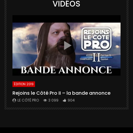
VIDÉOS
ÉDITION 2019
É
Rejoins le Côté Pro II – la bande annonce
U
a
LE CÔTÉ PRO
3 099
904