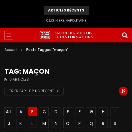
ARTICLES RÉCENTS
CUISINIERE NAPOLITAINE
Accueil
Posts Tagged "maçon"
TAG: MAÇON
0 ARTICLES
TRIER PAR:
LE PLUS RÉCENT
ALL
A
B
C
D
E
F
G
H
I
J
K
L
M
N
O
P
Q
R
S