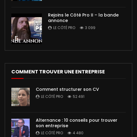
Rejoins le Côté Pro II – la bande
annonce
LE CÔTÉ PRO
3 099
5
COMMENT TROUVER UNE ENTREPRISE
Comment structurer son CV
LE CÔTÉ PRO
52 491
Alternance : 10 conseils pour trouver
son entreprise
LE CÔTÉ PRO
4 480