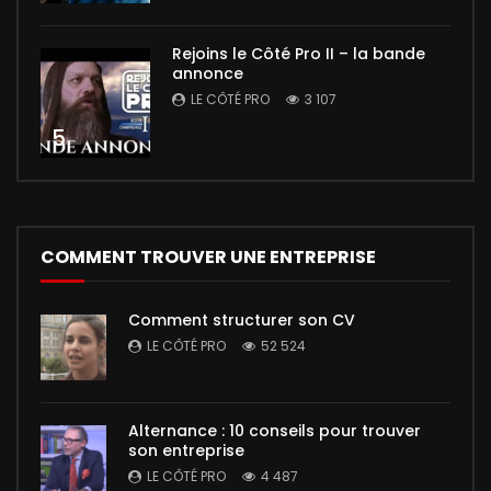
Rejoins le Côté Pro II – la bande
annonce
LE CÔTÉ PRO
3 107
5
COMMENT TROUVER UNE ENTREPRISE
Comment structurer son CV
LE CÔTÉ PRO
52 524
Alternance : 10 conseils pour trouver
son entreprise
LE CÔTÉ PRO
4 487