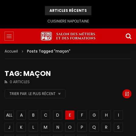
ARTICLES RÉCENTS
CUISINIERE NAPOLITAINE
Accueil
Posts Tagged "maçon"
TAG: MAÇON
0 ARTICLES
TRIER PAR:
LE PLUS RÉCENT
ALL
A
B
C
D
E
F
G
H
I
J
K
L
M
N
O
P
Q
R
S