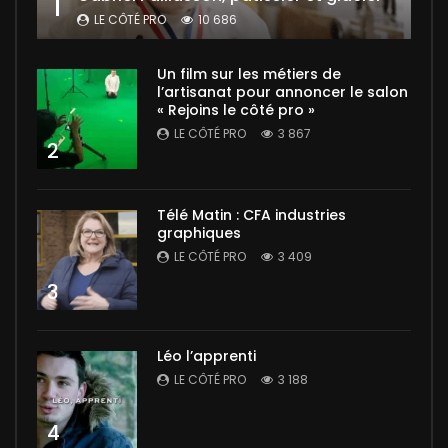
1
LE CÔTÉ PRO
10 686
Un film sur les métiers de
l’artisanat pour annoncer le salon
« Rejoins le côté pro »
LE CÔTÉ PRO
3 867
2
Télé Matin : CFA industries
graphiques
LE CÔTÉ PRO
3 409
3
Léo l’apprenti
LE CÔTÉ PRO
3 188
4