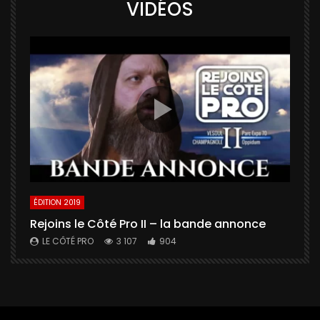
VIDÉOS
ÉDITION 2019
É
Rejoins le Côté Pro II – la bande annonce
U
a
LE CÔTÉ PRO
3 107
904