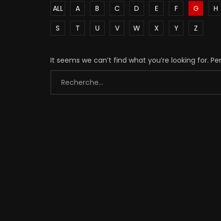
ALL
A
B
C
D
E
F
G
H
S
T
U
V
W
X
Y
Z
It seems we can’t find what you’re looking for. P