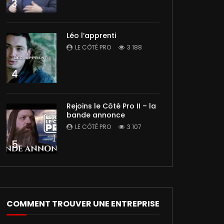
3
Léo l’apprenti
LE CÔTÉ PRO
3 188
4
Rejoins le Côté Pro II – la
bande annonce
LE CÔTÉ PRO
3 107
5
COMMENT TROUVER UNE ENTREPRISE