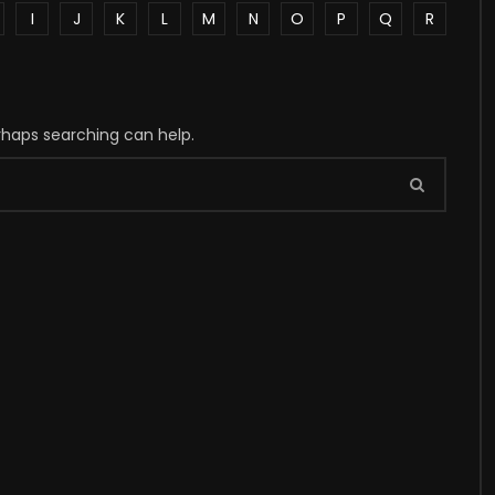
I
J
K
L
M
N
O
P
Q
R
erhaps searching can help.