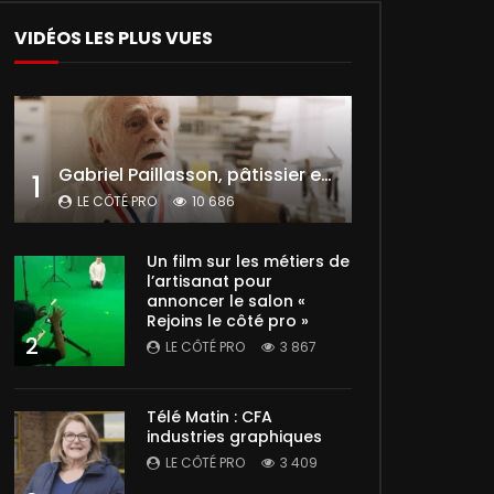
VIDÉOS LES PLUS VUES
Gabriel Paillasson, pâtissier et glacier
1
LE CÔTÉ PRO
10 686
Un film sur les métiers de
l’artisanat pour
annoncer le salon «
Rejoins le côté pro »
2
LE CÔTÉ PRO
3 867
Télé Matin : CFA
industries graphiques
LE CÔTÉ PRO
3 409