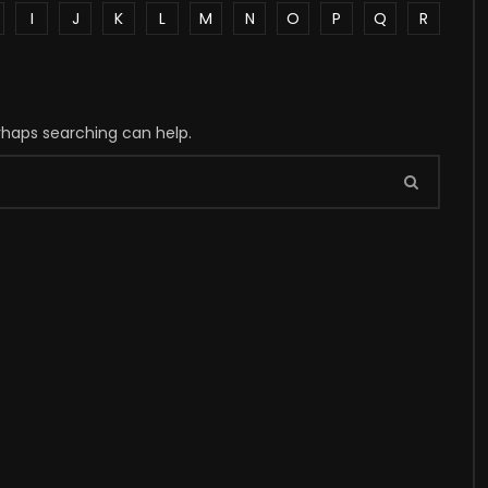
I
J
K
L
M
N
O
P
Q
R
erhaps searching can help.