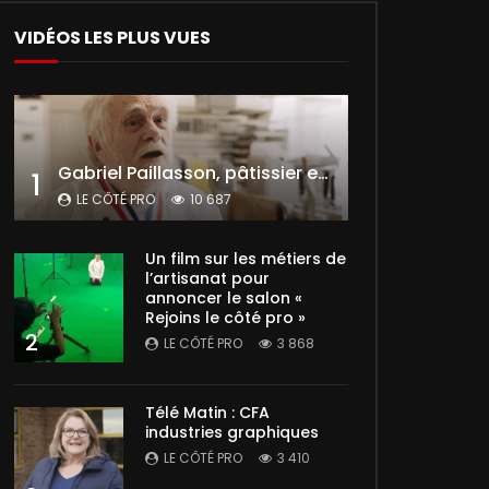
VIDÉOS LES PLUS VUES
Gabriel Paillasson, pâtissier et glacier
1
LE CÔTÉ PRO
10 687
Un film sur les métiers de
l’artisanat pour
annoncer le salon «
Rejoins le côté pro »
2
LE CÔTÉ PRO
3 868
Télé Matin : CFA
industries graphiques
LE CÔTÉ PRO
3 410