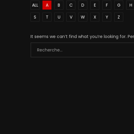
ALL
A
B
C
D
E
F
G
H
S
T
U
V
W
X
Y
Z
It seems we can’t find what you’re looking for. P