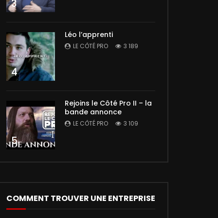
3
Léo l’apprenti
LE CÔTÉ PRO
3 189
4
Rejoins le Côté Pro II – la
bande annonce
LE CÔTÉ PRO
3 109
5
COMMENT TROUVER UNE ENTREPRISE