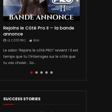
00:02:27
5
5
01:35
Rejoins le Côté Pro II – la bande
Naomi, apprentie saucière
“Rejoins le Côté PRO 2”, le film !
Léo l’apprenti
Rétrospective du salon “Rejoins le
annonce
côté pro” 2019 par Émilie Brunat
LE CÔTÉ PRO
LE CÔTÉ PRO
LE CÔTÉ PRO
436
5
1
LE CÔTÉ PRO
LE CÔTÉ PRO
904
1
Donec condimentum vehicula lacus, ac
🎥Le grand film qui a accueilli les plus de
Léo l’apprenti Ce film présente le parcours
Le salon “Rejoins le côté PRO” revient ! Il est
Pour sa deuxième édition, le salon “Rejoins
pharetra metus porta eget. Morbi ac
4000 visiteurs du salon est enfin visible en
de Léo qui a choisi de suivre une formation
temps que tu t’interroges sur le côté que
le Côté Pro” a de nouveau rencontré un
euismod tellus. Vivamus at euismod odio.
ligne ! Projeté sur écran géant à l’en...
au CFA de Vesoul. Les parents de Léo,...
tu vas choisir… So...
grand succès ! Découvrez maintenant l...
Mauris nec cras am...
SUCCESS STORIES