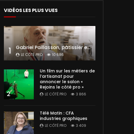
VIDÉOS LES PLUS VUES
Gabriel Paillasson, pâtissier et glacier
1
LE CÔTÉ PRO
10 686
Un film sur les métiers de
l’artisanat pour
annoncer le salon «
Rejoins le côté pro »
2
LE CÔTÉ PRO
3 866
Télé Matin : CFA
industries graphiques
LE CÔTÉ PRO
3 409