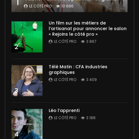
1
LE CÔTÉ PRO
10 686
Un film sur les métiers de
l’artisanat pour annoncer le salon
« Rejoins le côté pro »
LE CÔTÉ PRO
3 867
2
Télé Matin : CFA industries
graphiques
LE CÔTÉ PRO
3 409
3
Léo l’apprenti
LE CÔTÉ PRO
3 188
4