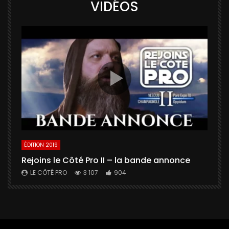
VIDÉOS
ÉDITION 2019
É
Rejoins le Côté Pro II – la bande annonce
U
a
LE CÔTÉ PRO
3 107
904