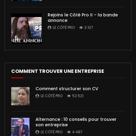
Rejoins le Côté Pro II – la bande
annonce
LE CÔTÉ PRO
3 107
5
COMMENT TROUVER UNE ENTREPRISE
Comment structurer son CV
LE CÔTÉ PRO
52 521
Alternance : 10 conseils pour trouver
son entreprise
LE CÔTÉ PRO
4 487