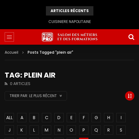
ARTICLES RÉCENTS
CUISINIERE NAPOLITAINE
Accueil
Posts Tagged "plein air"
TAG: PLEIN AIR
0 ARTICLES
TRIER PAR:
LE PLUS RÉCENT
ALL
A
B
C
D
E
F
G
H
I
J
K
L
M
N
O
P
Q
R
S