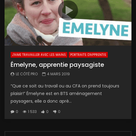
J'AIME TRAVAILLER AVEC LES MAINS
PORTRAITS D'APPRENTIS
Émelyne, apprentie paysagiste
LE CÔTÉ PRO
4 MARS 2019
“Que ce soit au travail ou au CFA on prend toujours
plaisir!” Émelyne est en BTS aménagement
paysagers, elle a donc aprè...
0
1 533
0
0