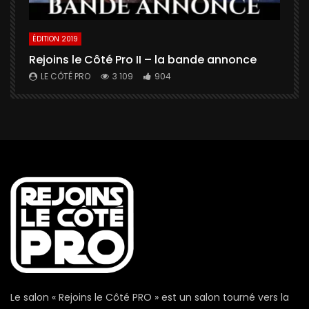
ÉDITION 2019
É
Rejoins le Côté Pro II – la bande annonce
U
a
LE CÔTÉ PRO
3 109
904
Le salon « Rejoins le Côté PRO » est un salon tourné vers la