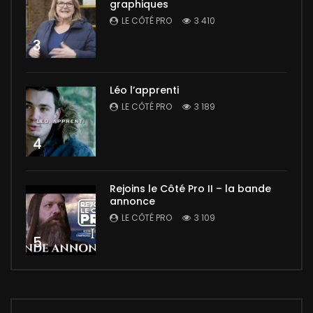
graphiques
LE CÔTÉ PRO
3 410
3
Léo l’apprenti
LE CÔTÉ PRO
3 189
4
Rejoins le Côté Pro II – la bande
annonce
LE CÔTÉ PRO
3 109
5