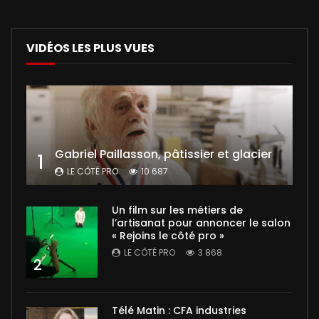
VIDÉOS LES PLUS VUES
Gabriel Paillasson, pâtissier et glacier
1
LE CÔTÉ PRO
10 687
Un film sur les métiers de
l’artisanat pour annoncer le salon
« Rejoins le côté pro »
LE CÔTÉ PRO
3 868
2
Télé Matin : CFA industries