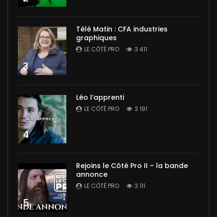
Télé Matin : CFA industries
graphiques
LE CÔTÉ PRO
3 411
3
Léo l’apprenti
LE CÔTÉ PRO
3 191
4
Rejoins le Côté Pro II – la bande
annonce
LE CÔTÉ PRO
3 111
5