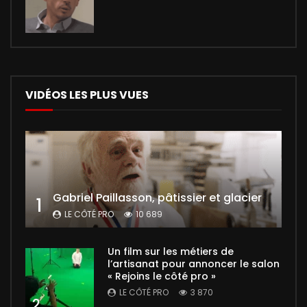
VIDÉOS LES PLUS VUES
Gabriel Paillasson, pâtissier et glacier
1
LE CÔTÉ PRO
10 689
Un film sur les métiers de
l’artisanat pour annoncer le salon
« Rejoins le côté pro »
LE CÔTÉ PRO
3 870
2