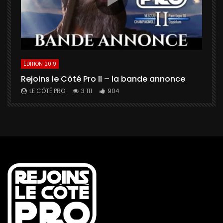
ÉDITION 2019
É
Rejoins le Côté Pro II – la bande annonce
U
a
LE CÔTÉ PRO
3 111
904