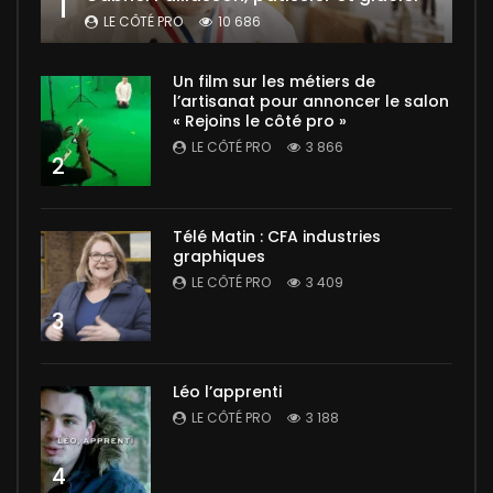
1
LE CÔTÉ PRO
10 686
Un film sur les métiers de
l’artisanat pour annoncer le salon
« Rejoins le côté pro »
LE CÔTÉ PRO
3 866
2
Télé Matin : CFA industries
graphiques
LE CÔTÉ PRO
3 409
3
Léo l’apprenti
LE CÔTÉ PRO
3 188
4