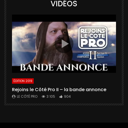
VIDÉOS
ÉDITION 2019
É
Rejoins le Côté Pro II – la bande annonce
U
a
LE CÔTÉ PRO
3 105
904