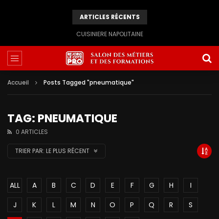
ARTICLES RÉCENTS
CUISINIERE NAPOLITAINE
Accueil
Posts Tagged "pneumatique"
TAG: PNEUMATIQUE
0 ARTICLES
TRIER PAR:
LE PLUS RÉCENT
ALL
A
B
C
D
E
F
G
H
I
J
K
L
M
N
O
P
Q
R
S