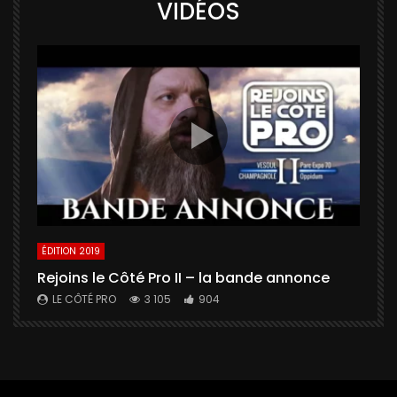
VIDÉOS
ÉDITION 2019
É
Rejoins le Côté Pro II – la bande annonce
U
a
LE CÔTÉ PRO
3 105
904