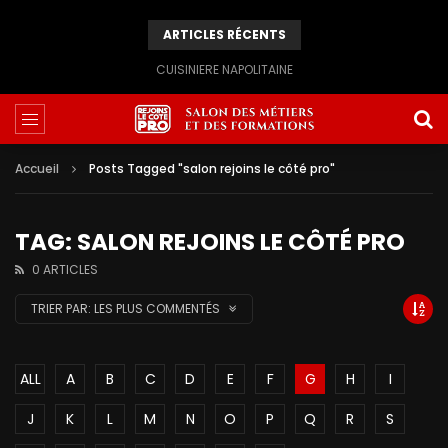
ARTICLES RÉCENTS
CUISINIERE NAPOLITAINE
Accueil
Posts Tagged "salon rejoins le côté pro"
TAG: SALON REJOINS LE CÔTÉ PRO
0 ARTICLES
TRIER PAR:
LES PLUS COMMENTÉS
ALL
A
B
C
D
E
F
G
H
I
J
K
L
M
N
O
P
Q
R
S