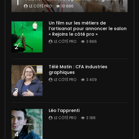
1
LE CÔTÉ PRO
10 686
Un film sur les métiers de
l’artisanat pour annoncer le salon
« Rejoins le côté pro »
LE CÔTÉ PRO
3 866
2
Télé Matin : CFA industries
graphiques
LE CÔTÉ PRO
3 409
3
Léo l’apprenti
LE CÔTÉ PRO
3 188
4