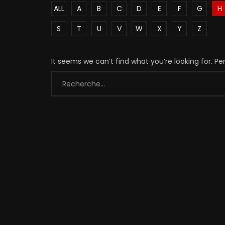
ALL
A
B
C
D
E
F
G
H
S
T
U
V
W
X
Y
Z
It seems we can’t find what you’re looking for. P