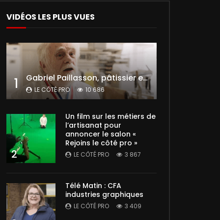
VIDÉOS LES PLUS VUES
Gabriel Paillasson, pâtissier et glacier
1
LE CÔTÉ PRO
10 686
Un film sur les métiers de
l’artisanat pour
annoncer le salon «
Rejoins le côté pro »
2
LE CÔTÉ PRO
3 867
Télé Matin : CFA
industries graphiques
LE CÔTÉ PRO
3 409