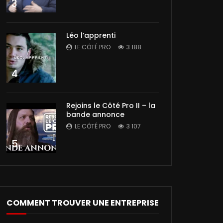
3
Léo l’apprenti
LE CÔTÉ PRO
3 188
4
Rejoins le Côté Pro II – la
bande annonce
LE CÔTÉ PRO
3 107
5
COMMENT TROUVER UNE ENTREPRISE