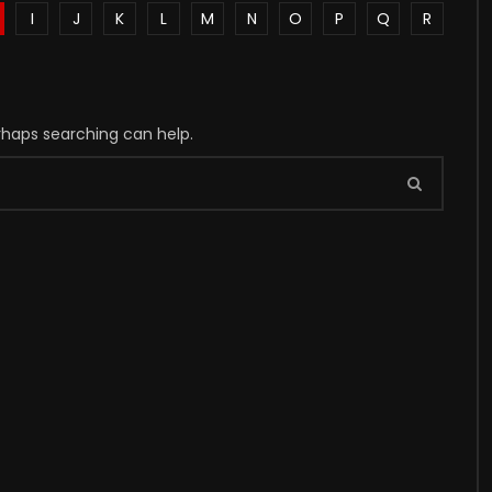
I
J
K
L
M
N
O
P
Q
R
erhaps searching can help.