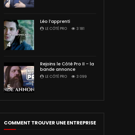
3
Léo l’apprenti
LE CÔTÉ PRO
3 181
4
Rejoins le Côté Pro II – la
bande annonce
LE CÔTÉ PRO
3 099
5
COMMENT TROUVER UNE ENTREPRISE