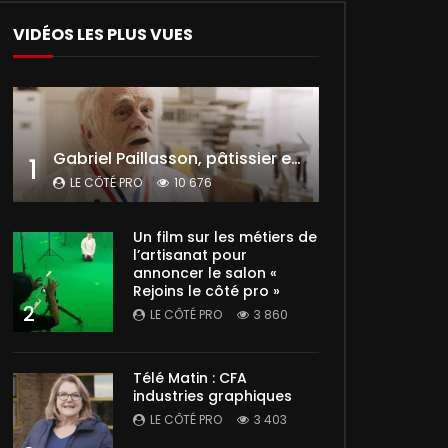
VIDÉOS LES PLUS VUES
Gabriel Paillasson, pâtissier et glacier
1
LE CÔTÉ PRO
10 676
Un film sur les métiers de
l’artisanat pour
annoncer le salon «
Rejoins le côté pro »
2
LE CÔTÉ PRO
3 860
Télé Matin : CFA
industries graphiques
LE CÔTÉ PRO
3 403