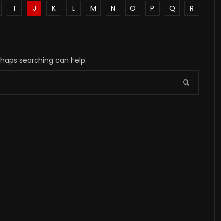
I
J
K
L
M
N
O
P
Q
R
erhaps searching can help.