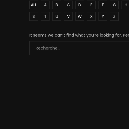
ALL
A
B
C
D
E
F
G
H
S
T
U
V
W
X
Y
Z
It seems we can’t find what you’re looking for. P