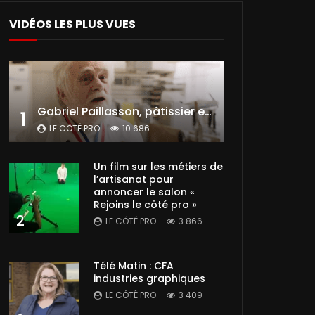
VIDÉOS LES PLUS VUES
Gabriel Paillasson, pâtissier et glacier
1
LE CÔTÉ PRO
10 686
Un film sur les métiers de
l’artisanat pour
annoncer le salon «
Rejoins le côté pro »
2
LE CÔTÉ PRO
3 866
Télé Matin : CFA
industries graphiques
LE CÔTÉ PRO
3 409