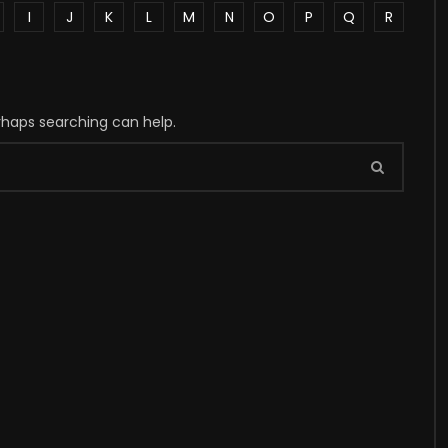
I
J
K
L
M
N
O
P
Q
R
erhaps searching can help.