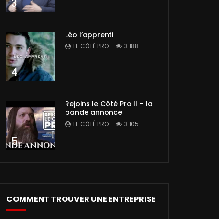
3
Léo l’apprenti
LE CÔTÉ PRO
3 188
4
Rejoins le Côté Pro II – la
bande annonce
LE CÔTÉ PRO
3 105
5
COMMENT TROUVER UNE ENTREPRISE