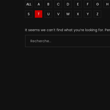
ALL
A
B
C
D
E
F
G
H
S
T
U
V
W
X
Y
Z
It seems we can’t find what you’re looking for. P