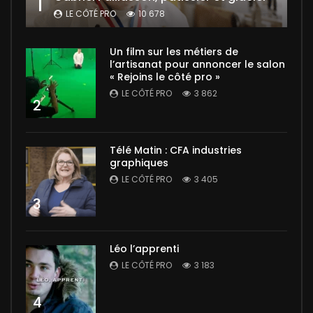
1
LE CÔTÉ PRO
10 678
Un film sur les métiers de
l’artisanat pour annoncer le salon
« Rejoins le côté pro »
LE CÔTÉ PRO
3 862
2
Télé Matin : CFA industries
graphiques
LE CÔTÉ PRO
3 405
3
Léo l’apprenti
LE CÔTÉ PRO
3 183
4