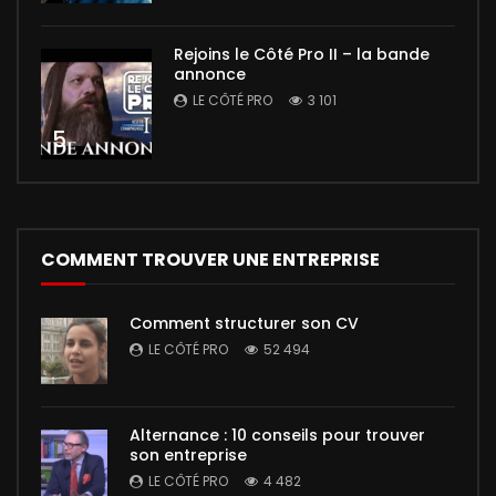
Rejoins le Côté Pro II – la bande
annonce
LE CÔTÉ PRO
3 101
5
COMMENT TROUVER UNE ENTREPRISE
Comment structurer son CV
LE CÔTÉ PRO
52 494
Alternance : 10 conseils pour trouver
son entreprise
LE CÔTÉ PRO
4 482