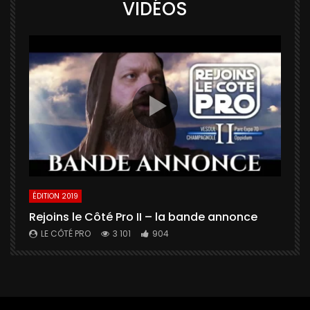
VIDÉOS
ÉDITION 2019
É
Rejoins le Côté Pro II – la bande annonce
U
a
LE CÔTÉ PRO
3 101
904