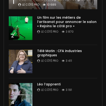
1
LE CÔTÉ PRO
10 689
Un film sur les métiers de
l’artisanat pour annoncer le salon
« Rejoins le côté pro »
LE CÔTÉ PRO
3 870
2
Télé Matin : CFA industries
graphiques
LE CÔTÉ PRO
3 411
3
Léo l’apprenti
LE CÔTÉ PRO
3 191
4