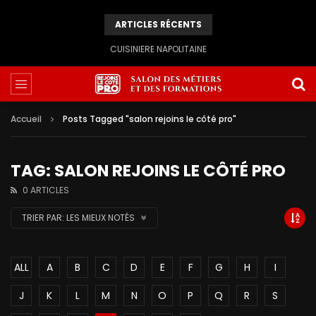
ARTICLES RÉCENTS
CUISINIERE NAPOLITAINE
Accueil
Posts Tagged "salon rejoins le côté pro"
TAG: SALON REJOINS LE CÔTÉ PRO
0 ARTICLES
TRIER PAR:
LES MIEUX NOTÉS
ALL
A
B
C
D
E
F
G
H
I
J
K
L
M
N
O
P
Q
R
S