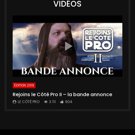
VIDÉOS
ÉDITION 2019
É
Rejoins le Côté Pro II – la bande annonce
U
a
LE CÔTÉ PRO
3 111
904