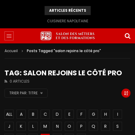
ARTICLES RÉCENTS
CUISINIERE NAPOLITAINE
Accueil
Posts Tagged "salon rejoins le côté pro"
TAG: SALON REJOINS LE CÔTÉ PRO
0 ARTICLES
TRIER PAR:
TITRE
ALL
A
B
C
D
E
F
G
H
I
J
K
L
M
N
O
P
Q
R
S