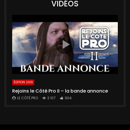
VIDÉOS
ÉDITION 2019
É
Rejoins le Côté Pro II – la bande annonce
U
a
LE CÔTÉ PRO
3 107
904