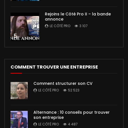
Rejoins le Côté Pro II – la bande
annonce
LE CÔTÉ PRO
3 107
5
COMMENT TROUVER UNE ENTREPRISE
Comment structurer son CV
LE CÔTÉ PRO
52 523
Alternance : 10 conseils pour trouver
son entreprise
LE CÔTÉ PRO
4 487