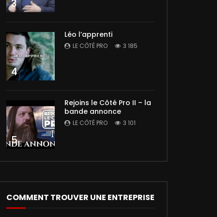
3
Léo l’apprenti
LE CÔTÉ PRO
3 185
4
Rejoins le Côté Pro II – la
bande annonce
LE CÔTÉ PRO
3 101
5
COMMENT TROUVER UNE ENTREPRISE