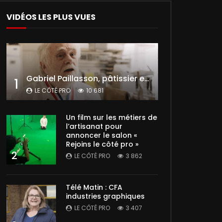
VIDÉOS LES PLUS VUES
Gabriel Paillasson, pâtissier et glacier
1
LE CÔTÉ PRO
10 681
Un film sur les métiers de
l’artisanat pour
annoncer le salon «
Rejoins le côté pro »
2
LE CÔTÉ PRO
3 862
Télé Matin : CFA
industries graphiques
LE CÔTÉ PRO
3 407