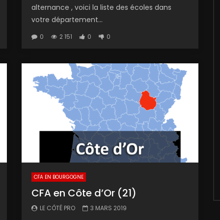
alternance , voici la liste des écoles dans
votre département...
0
2 151
0
0
CFA EN BOURGOGNE
CFA en Côte d’Or (21)
LE CÔTÉ PRO
3 MARS 2019