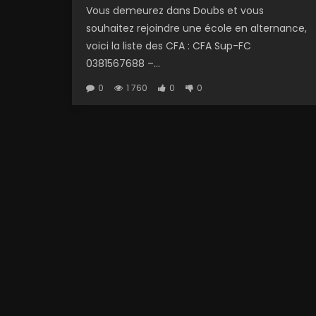
Vous demeurez dans Doubs et vous
souhaitez rejoindre une école en alternance,
voici la liste des CFA : CFA Sup-FC
0381567688 –...
0
1 760
0
0