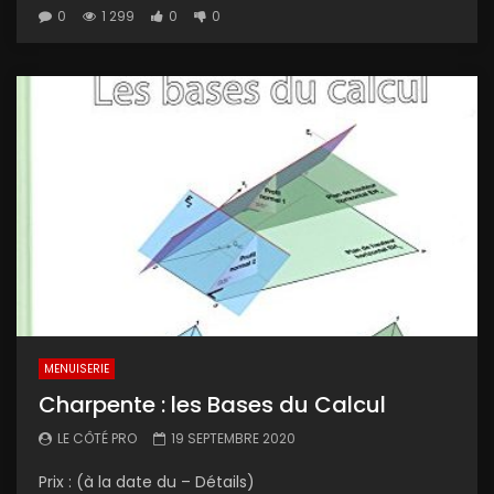
0
1 299
0
0
MENUISERIE
Charpente : les Bases du Calcul
LE CÔTÉ PRO
19 SEPTEMBRE 2020
Prix : (à la date du – Détails)