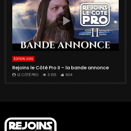
ÉDITION 2019
É
Rejoins le Côté Pro II – la bande annonce
U
a
LE CÔTÉ PRO
3 105
904