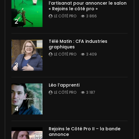
l’artisanat pour annoncer le salon
« Rejoins le côté pro »
LE CÔTÉ PRO
3 866
2
Télé Matin : CFA industries
graphiques
LE CÔTÉ PRO
3 409
3
Léo l’apprenti
LE CÔTÉ PRO
3 187
4
Rejoins le Côté Pro II – la bande
annonce