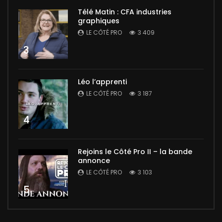
Télé Matin : CFA industries
graphiques
LE CÔTÉ PRO
3 409
3
Léo l’apprenti
LE CÔTÉ PRO
3 187
4
Rejoins le Côté Pro II – la bande
annonce
LE CÔTÉ PRO
3 103
5