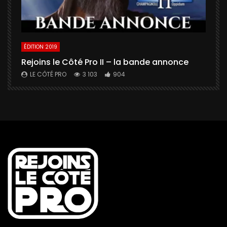
ÉDITION 2019
É
Rejoins le Côté Pro II – la bande annonce
U
a
LE CÔTÉ PRO
3 103
904