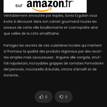
Vérita­ble­ment envoutée par Naples, Sonia Ezgulian vous
invite à décou­vrir dans son carnet gour­mand toutes les
saveurs de cette ville bouillon­nante et cos­mo­po­lite ainsi
que celles de la côte amal­fi­taine.
Partagez les secrets de ces cui­sinières loca­les qui met­tent
à l’hon­neur la qualité des pro­duits régio­naux par des recet­
tes sim­ples mais savou­reu­ses : lin­guine alle von­gole, struf­
foli napo­le­tani, incroya­bles grap­pes de toma­tes Pomodorini
del pien­nolo, moz­za­rella di bufala, citrons d’Amalfi et de
Sorrente…
0
0