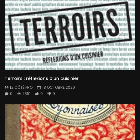
Terroirs : réflexions d’un cuisinier
LE CÔTÉ PRO
18 OCTOBRE 2020
0
1 310
0
0