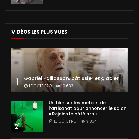
VIDÉOS LES PLUS VUES
Gabriel Paillasson, pâtissier et glacier
1
LE CÔTÉ PRO
10 683
Un film sur les métiers de
l’artisanat pour annoncer le salon
« Rejoins le côté pro »
LE CÔTÉ PRO
3 864
2