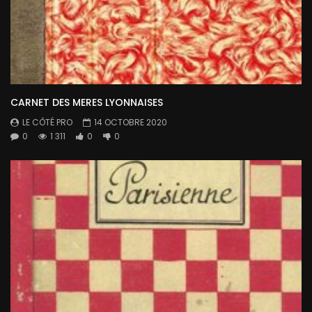
CARNET DES MERES LYONNAISES
LE CÔTÉ PRO
14 OCTOBRE 2020
0
1 311
0
0