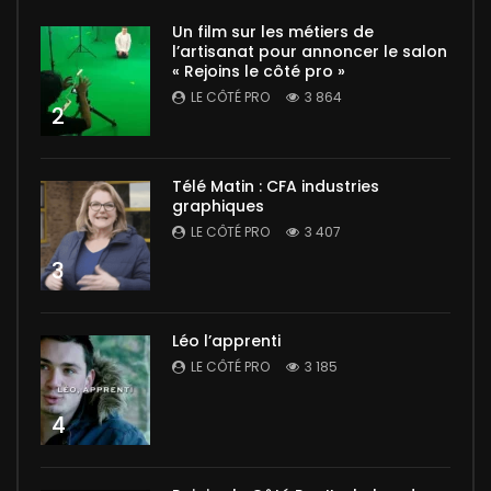
Un film sur les métiers de
l’artisanat pour annoncer le salon
« Rejoins le côté pro »
LE CÔTÉ PRO
3 864
2
Télé Matin : CFA industries
graphiques
LE CÔTÉ PRO
3 407
3
Léo l’apprenti
LE CÔTÉ PRO
3 185
4