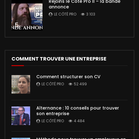
Rejoins le Côté Pro II – la bande
annonce
LE CÔTÉ PRO
3 103
5
COMMENT TROUVER UNE ENTREPRISE
Comment structurer son CV
LE CÔTÉ PRO
52 499
Alternance : 10 conseils pour trouver
son entreprise
LE CÔTÉ PRO
4 484