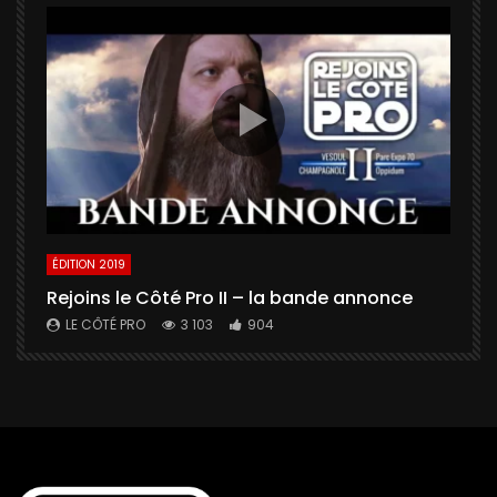
ÉDITION 2019
É
Rejoins le Côté Pro II – la bande annonce
U
a
LE CÔTÉ PRO
3 103
904