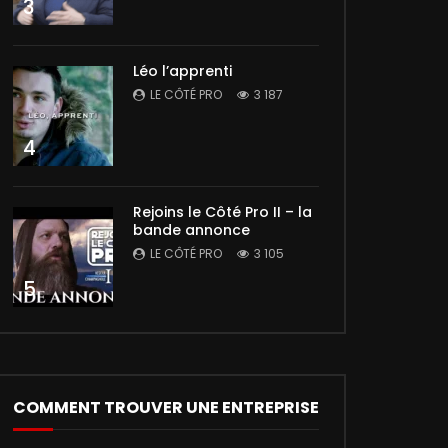
3
Léo l’apprenti
LE CÔTÉ PRO
3 187
4
Rejoins le Côté Pro II – la
bande annonce
LE CÔTÉ PRO
3 105
5
COMMENT TROUVER UNE ENTREPRISE