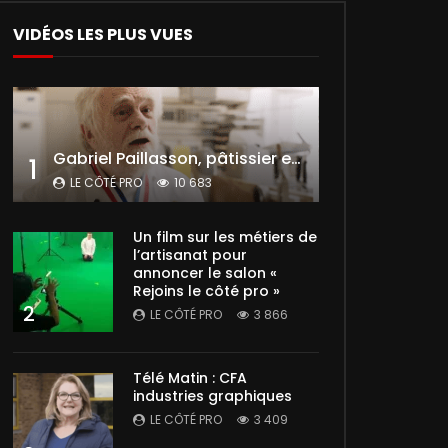
VIDÉOS LES PLUS VUES
Gabriel Paillasson, pâtissier et glacier
1
LE CÔTÉ PRO
10 683
Un film sur les métiers de
l’artisanat pour
annoncer le salon «
Rejoins le côté pro »
2
LE CÔTÉ PRO
3 866
Télé Matin : CFA
industries graphiques
LE CÔTÉ PRO
3 409