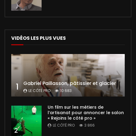
VIDÉOS LES PLUS VUES
Gabriel Paillasson, pâtissier et glacier
1
LE CÔTÉ PRO
10 683
Un film sur les métiers de
l’artisanat pour annoncer le salon
« Rejoins le côté pro »
LE CÔTÉ PRO
3 866
2