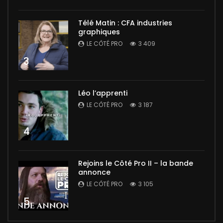
Télé Matin : CFA industries
graphiques
LE CÔTÉ PRO
3 409
3
Léo l’apprenti
LE CÔTÉ PRO
3 187
4
Rejoins le Côté Pro II – la bande
annonce
LE CÔTÉ PRO
3 105
5