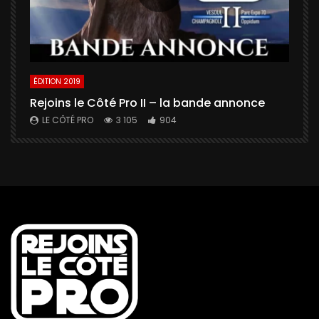
ÉDITION 2019
É
Rejoins le Côté Pro II – la bande annonce
U
a
LE CÔTÉ PRO
3 105
904