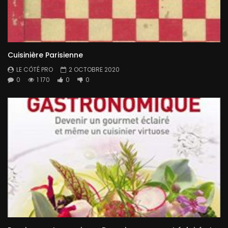
Cuisinière Parisienne
LE CÔTÉ PRO
2 OCTOBRE 2020
0
1 170
0
0