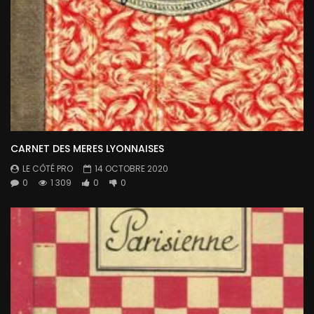
CARNET DES MERES LYONNAISES
LE CÔTÉ PRO
14 OCTOBRE 2020
0
1 309
0
0