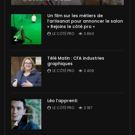
Un film sur les métiers de
l’artisanat pour annoncer le salon
« Rejoins le côté pro »
LE CÔTÉ PRO
3 864
2
Télé Matin : CFA industries
graphiques
LE CÔTÉ PRO
3 409
3
Léo l’apprenti
LE CÔTÉ PRO
3 187
4