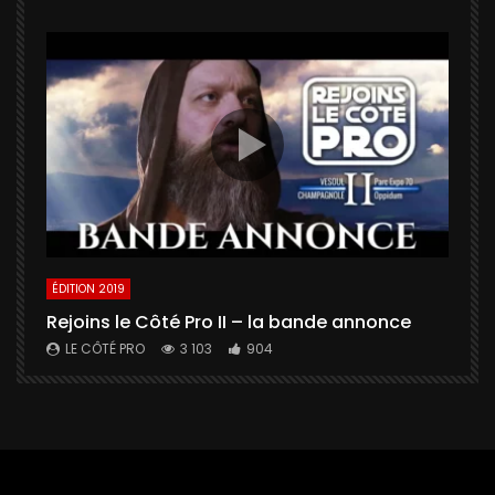
ÉDITION 2019
É
Rejoins le Côté Pro II – la bande annonce
U
a
LE CÔTÉ PRO
3 103
904