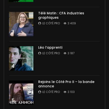
Télé Matin : CFA industries
graphiques
LE CÔTÉ PRO
3 409
3
Léo l’apprenti
LE CÔTÉ PRO
3 187
4
Rejoins le Côté Pro II – la bande
annonce
LE CÔTÉ PRO
3 103
5