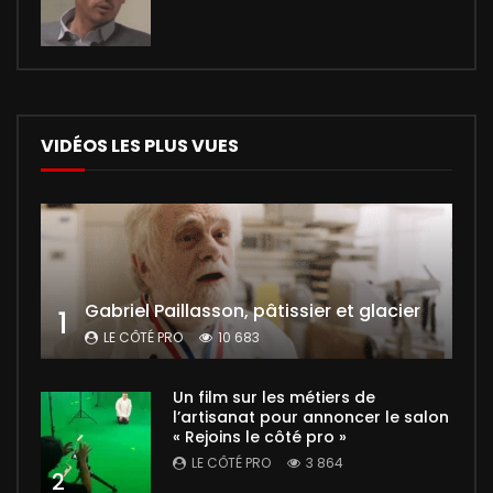
VIDÉOS LES PLUS VUES
Gabriel Paillasson, pâtissier et glacier
1
LE CÔTÉ PRO
10 683
Un film sur les métiers de
l’artisanat pour annoncer le salon
« Rejoins le côté pro »
LE CÔTÉ PRO
3 864
2