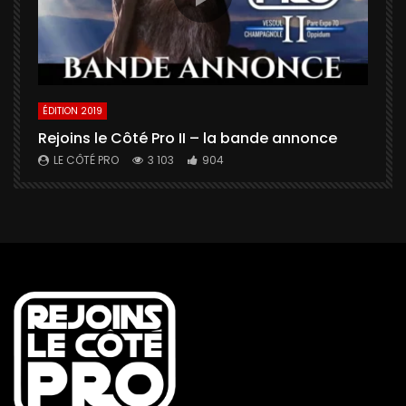
ÉDITION 2019
É
Rejoins le Côté Pro II – la bande annonce
U
a
LE CÔTÉ PRO
3 103
904