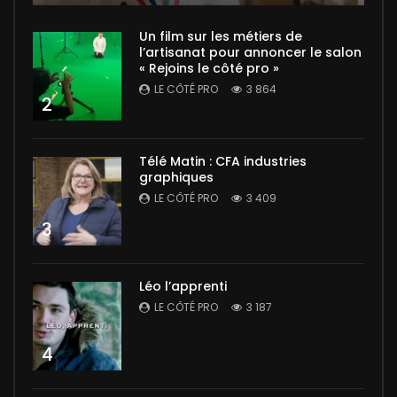
Un film sur les métiers de
l’artisanat pour annoncer le salon
« Rejoins le côté pro »
LE CÔTÉ PRO
3 864
2
Télé Matin : CFA industries
graphiques
LE CÔTÉ PRO
3 409
3
Léo l’apprenti
LE CÔTÉ PRO
3 187
4