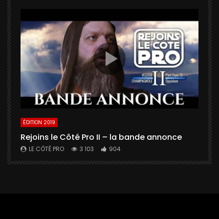
ÉDITION 2019
É
Rejoins le Côté Pro II – la bande annonce
U
a
LE CÔTÉ PRO
3 103
904