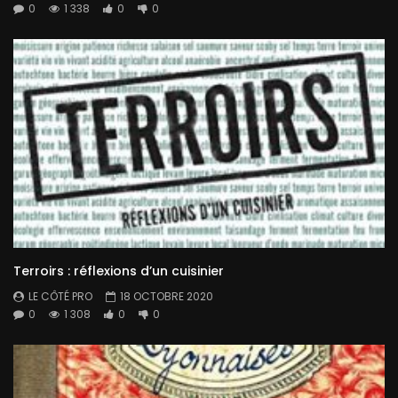
0
1 338
0
0
Terroirs : réflexions d’un cuisinier
LE CÔTÉ PRO
18 OCTOBRE 2020
0
1 308
0
0