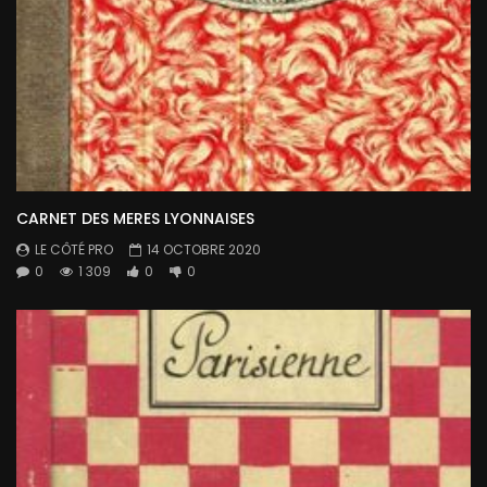
CARNET DES MERES LYONNAISES
LE CÔTÉ PRO
14 OCTOBRE 2020
0
1 309
0
0