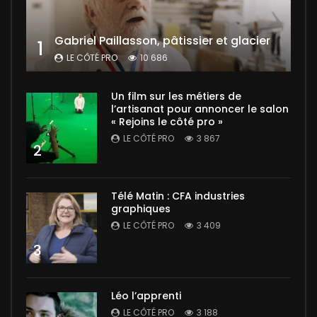
Gabriel Paillasson, pâtissier et glacier
1
LE CÔTÉ PRO
10 686
Un film sur les métiers de
l’artisanat pour annoncer le salon
« Rejoins le côté pro »
LE CÔTÉ PRO
3 867
2
Télé Matin : CFA industries
graphiques
LE CÔTÉ PRO
3 409
3
Léo l’apprenti
LE CÔTÉ PRO
3 188