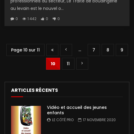
professionnels du secteur, Le Traité de boualngerie
au levain est le nouvel o...
0
1 442
0
0
…
Page 10 sur 11
7
8
9
10
11
ARTICLES RÉCENTS
Vidéo et accueil des jeunes
enfants
LE CÔTÉ PRO
17 NOVEMBRE 2020