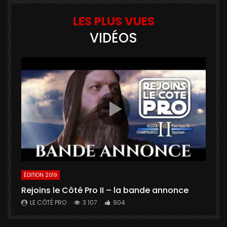
LES PLUS VUES
VIDÉOS
ÉDITION 2019
É
Rejoins le Côté Pro II – la bande annonce
U
a
LE CÔTÉ PRO
3 107
904