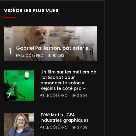
VIDÉOS LES PLUS VUES
Gabriel Paillasson, pâtissier et glacier
1
LE CÔTÉ PRO
10 683
Un film sur les métiers de
l’artisanat pour
annoncer le salon «
Rejoins le côté pro »
2
LE CÔTÉ PRO
3 864
Télé Matin : CFA
industries graphiques
LE CÔTÉ PRO
3 409