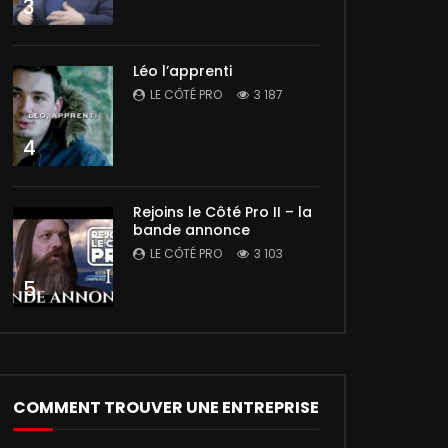
3
Léo l’apprenti
LE CÔTÉ PRO
3 187
4
Rejoins le Côté Pro II – la
bande annonce
LE CÔTÉ PRO
3 103
5
COMMENT TROUVER UNE ENTREPRISE